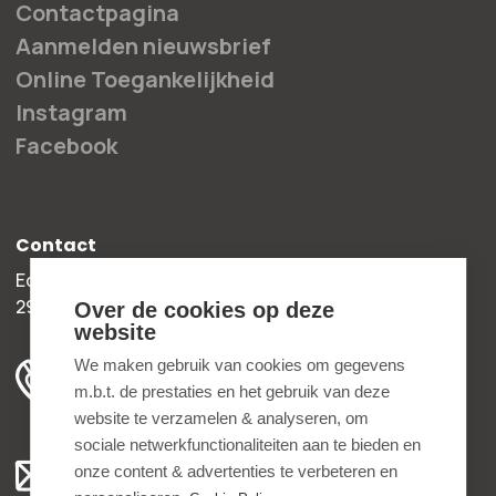
Contactpagina
Aanmelden nieuwsbrief
Online Toegankelijkheid
Instagram
Facebook
Contact
Edisonweg 30b
2952 AD Alblasserdam
Over de cookies op deze
website
+31 78 204 90 50
We maken gebruik van cookies om gegevens
m.b.t. de prestaties en het gebruik van deze
ma t/m vr 8.00 - 16.30 uur
website te verzamelen & analyseren, om
sociale netwerkfunctionaliteiten aan te bieden en
Algemeen:
onze content & advertenties te verbeteren en
info@bedankjes.nl