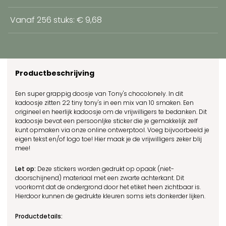
Vanaf 256 stuks: € 9,68
Productbeschrijving
Een super grappig doosje van Tony's chocolonely.
In dit
kadoosje zitten 22 tiny tony's in een mix van 10 smaken. Een
origineel en heerlijk kadoosje om de vrijwilligers te bedanken. Dit
kadoosje bevat een persoonljke sticker die je gemakkelijk zelf
kunt opmaken via onze online ontwerptool. Voeg bijvoorbeeld je
eigen tekst en/of logo toe! Hier maak je de vrijwilligers zeker blij
mee!
Let op:
Deze stickers worden gedrukt op opaak (niet-
doorschijnend) materiaal met een zwarte achterkant. Dit
voorkomt dat de ondergrond door het etiket heen zichtbaar is.
Hierdoor kunnen de gedrukte kleuren soms iets donkerder lijken.
Productdetails: