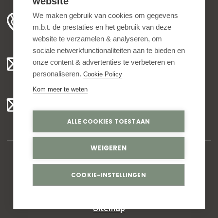
website
+31 78 204 90 50
We maken gebruik van cookies om gegevens
m.b.t. de prestaties en het gebruik van deze
ma t/m vr 8.00 - 16.30 uur
website te verzamelen & analyseren, om
sociale netwerkfunctionaliteiten aan te bieden en
Algemeen:
onze content & advertenties te verbeteren en
info@bedankjes.nl
personaliseren.
Cookie Policy
Kom meer te weten
Voor klanten:
klantenservice@bedankjes.nl
ALLE COOKIES TOESTAAN
WEIGEREN
© Copyright 2026,
Bedankjes.nl
. All rights reserved
COOKIE-INSTELLINGEN
Privacy statement
Sitemap