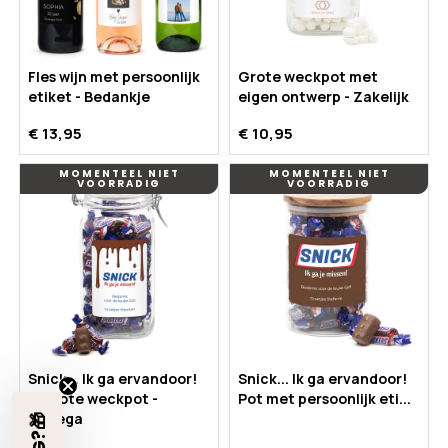
Fles wijn met persoonlijk
Grote weckpot met
etiket - Bedankje
eigen ontwerp - Zakelijk
€ 13,95
€ 10,95
MOMENTEEL NIET
MOMENTEEL NIET
VOORRADIG
VOORRADIG
Snick... Ik ga ervandoor!
Snick... Ik ga ervandoor!
in grote weckpot -
Pot met persoonlijk eti...
Collega