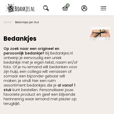
Ga
0
naar
items
navigatie
Home
Bedankjes per stuk
Bedankjes
Op zoek naar een origineel en
persoonlijk bedankje?
Bij Bedankjes.nl
ontwerp je eenvoudig een uniek
bedankje met je eigen tekst, naam en/of
foto. Of je nu iemand wilt bedanken voor
zijn hulp, een collega wilt verrassen of
zomaar een bijzonder gebaar wilt
maken: je vindt hier een ruim
assortiment bedankjes die je
al vanaf 1
stuk
kunt bestellen. Personaliseer jouw
favoriete product en geef een blijvende
herinnering waar iemand met plezier op
terugkijkt.