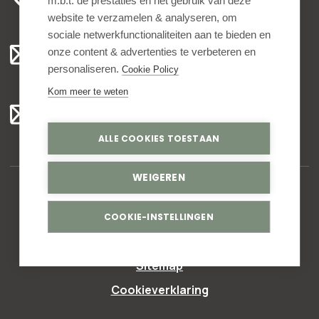
m.b.t. de prestaties en het gebruik van deze
ma t/m vr 8.00 - 16.30 uur
website te verzamelen & analyseren, om
sociale netwerkfunctionaliteiten aan te bieden en
Algemeen:
onze content & advertenties te verbeteren en
info@bedankjes.nl
personaliseren.
Cookie Policy
Kom meer te weten
Voor klanten:
klantenservice@bedankjes.nl
ALLE COOKIES TOESTAAN
WEIGEREN
© Copyright 2026,
Bedankjes.nl
. All rights reserved
COOKIE-INSTELLINGEN
Privacy statement
Sitemap
Cookieverklaring