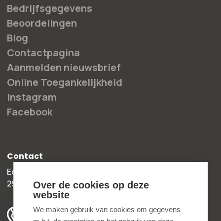
Bedrijfsgegevens
Beoordelingen
Blog
Contactpagina
Aanmelden nieuwsbrief
Online Toegankelijkheid
Instagram
Facebook
Contact
Edisonweg 30b
2952 AD Alblasserdam
Over de cookies op deze
website
+31 78 204 90 50
We maken gebruik van cookies om gegevens