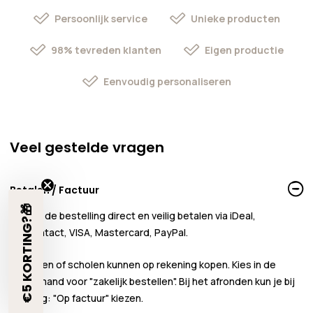
Persoonlijk service
Unieke producten
98% tevreden klanten
Eigen productie
Eenvoudig personaliseren
Veel gestelde vragen
Betalen / Factuur
€5 KORTING?🎁
Je kunt de bestelling direct en veilig betalen via iDeal,
Bancontact, VISA, Mastercard, PayPal.
Bedrijven of scholen kunnen
op rekening
kopen. Kies in de
winkelmand voor
"zakelijk bestellen"
. Bij het afronden kun je bij
betaling:
"Op factuur"
kiezen.