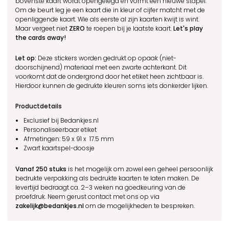
bovenste kaart wordt opengelegd en vormt een nieuwe stapel.
Om de beurt leg je een kaart die in kleur of cijfer matcht met de
openliggende kaart. Wie als eerste al zijn kaarten kwijt is wint.
Maar vergeet niet
ZERO
te roepen bij je laatste kaart.
Let's play
the cards away!
Let op:
Deze stickers worden gedrukt op opaak (niet-
doorschijnend) materiaal met een zwarte achterkant. Dit
voorkomt dat de ondergrond door het etiket heen zichtbaar is.
Hierdoor kunnen de gedrukte kleuren soms iets donkerder lijken.
Productdetails
Exclusief bij Bedankjes.nl
Personaliseerbaar etiket
Afmetingen: 59
x
91
x
17.5 m
m
Zwart kaartspel-doosje
Vanaf 250 stuks
is het mogelijk om zowel een geheel persoonlijk
bedrukte verpakking als bedrukte kaarten te laten maken. De
levertijd bedraagt ca. 2–3 weken na goedkeuring van de
proefdruk. Neem gerust contact met ons op via
zakelijk@bedankjes.nl
om de mogelijkheden te bespreken.