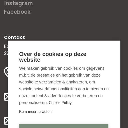
Instagram
Facebook
Contact
Edisonweg 30b
2952 AD Alblasserdam
Over de cookies op deze
website
+31 78 204 90 50
We maken gebruik van cookies om gegevens
m.b.t. de prestaties en het gebruik van deze
ma t/m vr 8.00 - 16.30 uur
website te verzamelen & analyseren, om
sociale netwerkfunctionaliteiten aan te bieden en
Algemeen:
onze content & advertenties te verbeteren en
info@bedankjes.nl
personaliseren.
Cookie Policy
Kom meer te weten
Voor klanten:
klantenservice@bedankjes.nl