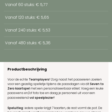
Vanaf 60 stuks: € 5,77
Vanaf 120 stuks: € 5,65
Vanaf 240 stuks: € 5,53
Vanaf 480 stuks: € 5,36
Productbeschrijving
Voor de echte
Teamplayers!
Zorg naast het paaseieren zoeken
voor een gezellig spelletje tijdens de paasdagen via dit
Seven to
Zero kaartspel
met een personaliseerbaar etiket. Voeg een leuke
paaswens en/of foto toe en daag je personeel uit voor een
paasweekend
vol speelplezier!
Speluitleg:
iedere speler krijgt 7 kaarten, de rest vormt de pot. De