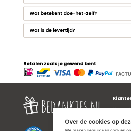
Wat betekent doe-het-zelf?
Wat is de levertijd?
Betalen zoals je gewend bent
Geaccepteerde
betaalmethoden
Klante
Veelgest
Verzend
Over de cookies op dez
Zakelijk
We maken gebruik van cookies om 