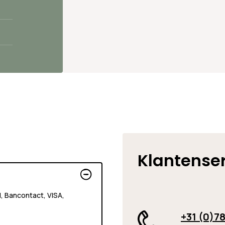
Klantense
al, Bancontact, VISA,
+31 (0)78