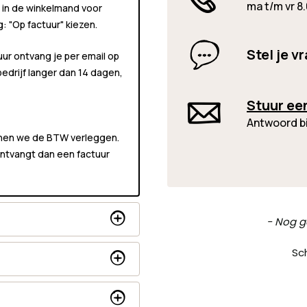
ma t/m vr 8.
 in de winkelmand voor
ng:
"Op factuur"
kiezen.
Stel je v
uur ontvang je per email op
 bedrijf langer dan 14 dagen,
Stuur ee
Antwoord b
unnen we de BTW verleggen.
 ontvangt dan een factuur
New content loaded
- Nog g
Sch