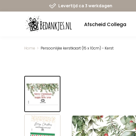
Ga
Levertijd ca 3 werkdagen
naar
navigatie
Afscheid Collega
Home
Persoonlijke kerstkaart (15 x 10cm) - Kerst