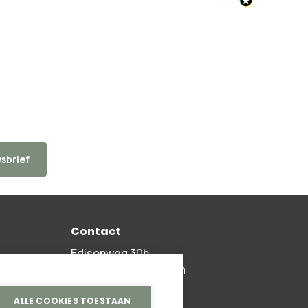
sbrief
Contact
Edisonweg 30b
2952 AD Alblasserdam
+31 78 204 90 50
ALLE COOKIES TOESTAAN