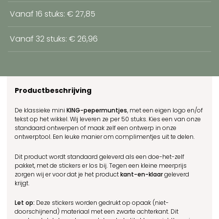
Vanaf 16 stuks: € 27,85
Vanaf 32 stuks: € 26,96
Productbeschrijving
De klassieke
mini
KING-pepermuntjes
, met een eigen logo en/of
tekst op het wikkel. Wij leveren ze per 50 stuks. Kies een van onze
standaard ontwerpen of maak zelf een ontwerp in onze
ontwerptool. Een leuke manier om complimentjes uit te delen.
Dit product wordt standaard geleverd als een doe-het-zelf
pakket, met de stickers er los bij. Tegen een kleine meerprijs
zorgen wij er voor dat je het product
kant-en-klaar
geleverd
krijgt.
Let op:
Deze stickers worden gedrukt op opaak (niet-
doorschijnend) materiaal met een zwarte achterkant. Dit