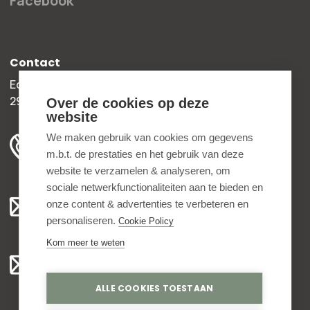
Facebook
Contact
Edisonweg 30b
2952 AD Alblasserdam
Over de cookies op deze
website
+31 78 204 90 50
We maken gebruik van cookies om gegevens
m.b.t. de prestaties en het gebruik van deze
ma t/m vr 8.00 - 16.30 uur
website te verzamelen & analyseren, om
sociale netwerkfunctionaliteiten aan te bieden en
Algemeen:
onze content & advertenties te verbeteren en
info@bedankjes.nl
personaliseren.
Cookie Policy
Kom meer te weten
Voor klanten:
klantenservice@bedankjes.nl
ALLE COOKIES TOESTAAN