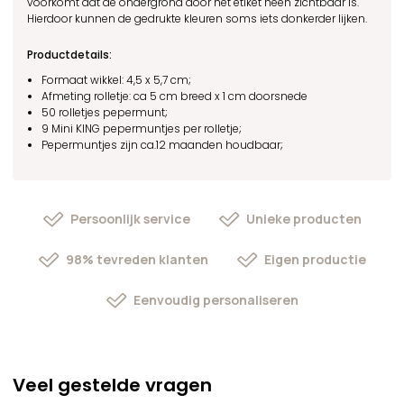
voorkomt dat de ondergrond door het etiket heen zichtbaar is.
Hierdoor kunnen de gedrukte kleuren soms iets donkerder lijken.
Productdetails:
Formaat wikkel: 4,5 x 5,7 cm;
Afmeting rolletje: ca 5 cm breed x 1 cm doorsnede
50 rolletjes pepermunt;
9 Mini KING pepermuntjes per rolletje;
Pepermuntjes zijn ca.12 maanden houdbaar;
Persoonlijk service
Unieke producten
98% tevreden klanten
Eigen productie
Eenvoudig personaliseren
Veel gestelde vragen