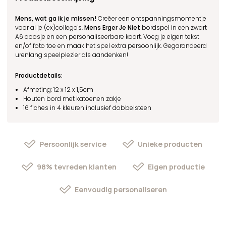
Mens, wat ga ik je missen!
Creëer een ontspanningsmomentje
voor al je (ex)collega's.
Mens Erger Je Niet
bordspel in een zwart
A6 doosje en een personaliseerbare kaart. Voeg je eigen tekst
en/of foto toe en maak het spel extra persoonlijk. Gegarandeerd
urenlang speelplezier als aandenken!
Productdetails:
Afmeting: 12 x 12 x 1,5cm
Houten bord met katoenen zakje
16 fiches in 4 kleuren inclusief dobbelsteen
Persoonlijk service
Unieke producten
98% tevreden klanten
Eigen productie
Eenvoudig personaliseren