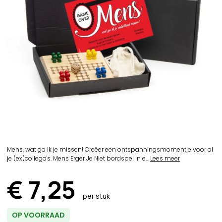
Mens, wat ga ik je missen! Creëer een ontspanningsmomentje voor al
je (ex)collega's. Mens Erger Je Niet bordspel in e...
Lees meer
€ 7,25
per stuk
OP VOORRAAD