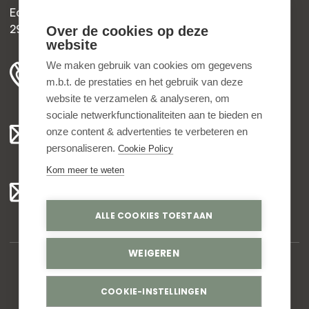
Edisonweg 30b
2952 AD Alblasserdam
Over de cookies op deze
website
+31 78 204 90 50
We maken gebruik van cookies om gegevens
m.b.t. de prestaties en het gebruik van deze
ma t/m vr 8.00 - 16.30 uur
website te verzamelen & analyseren, om
sociale netwerkfunctionaliteiten aan te bieden en
Algemeen:
onze content & advertenties te verbeteren en
info@bedankjes.nl
personaliseren.
Cookie Policy
Kom meer te weten
Voor klanten:
klantenservice@bedankjes.nl
ALLE COOKIES TOESTAAN
WEIGEREN
© Copyright 2026,
Bedankjes.nl
. All rights reserved
COOKIE-INSTELLINGEN