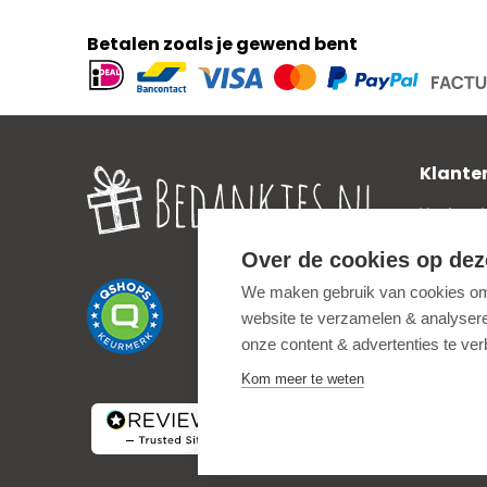
Betalen zoals je gewend bent
Geaccepteerde
betaalmethoden
Klante
Veelgest
Verzend
Over de cookies op dez
Zakelijk
We maken gebruik van cookies om 
Privacy 
website te verzamelen & analyseren
Uitleg o
onze content & advertenties te ve
Algemen
Kom meer te weten
Service
Terugbet