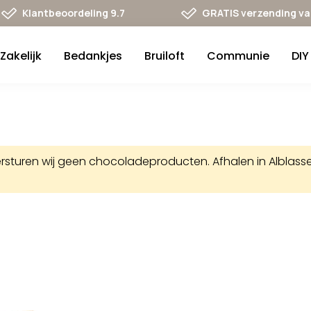
Klantbeoordeling 9.7
GRATIS verzending va 
Zakelijk
Bedankjes
Bruiloft
Communie
DIY
uren wij geen chocoladeproducten. Afhalen in Alblasserd