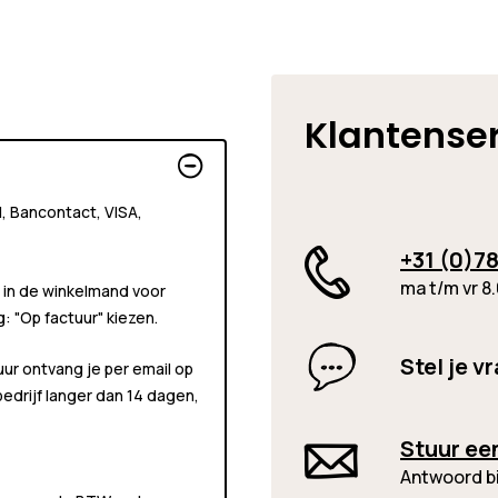
Klantense
al, Bancontact, VISA,
+31 (0)78
ma t/m vr 8.
 in de winkelmand voor
ng:
"Op factuur"
kiezen.
Stel je v
uur ontvang je per email op
 bedrijf langer dan 14 dagen,
Stuur ee
Antwoord b