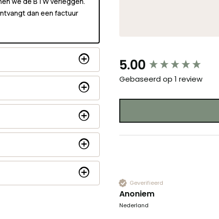
unnen we de BTW verleggen.
 ontvangt dan een factuur
New content loaded
5.00
Gebaseerd op 1 review
Geverifieerd
Anoniem
Nederland