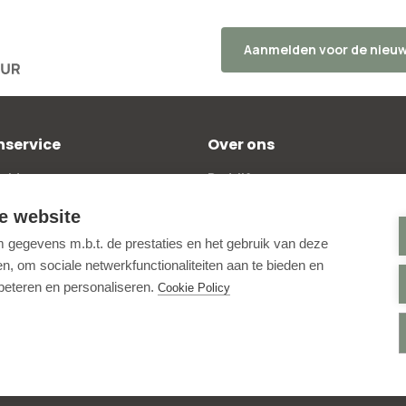
Aanmelden voor de nieuw
nservice
Over ons
elde vragen
Bedrijfsgegevens
kosten
Beoordelingen
e website
 bestellen
Blog
gegevens m.b.t. de prestaties en het gebruik van deze
policy
Contactpagina
, om sociale netwerkfunctionaliteiten aan te bieden en
ntwerptool
Aanmelden nieuwsbrief
rbeteren en personaliseren.
Cookie Policy
e voorwaarden
Online Toegankelijkheid
voorwaarden
Instagram
alingsbeleid
Facebook