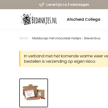
Ga
Levertijd ca 3 werkdagen
naar
navigatie
Afscheid Collega
Home
Maildoosje met chocolade hartjes - Brievenbus
In verband met het komende warme weer verst
bestellen is verzending op eigen risico.