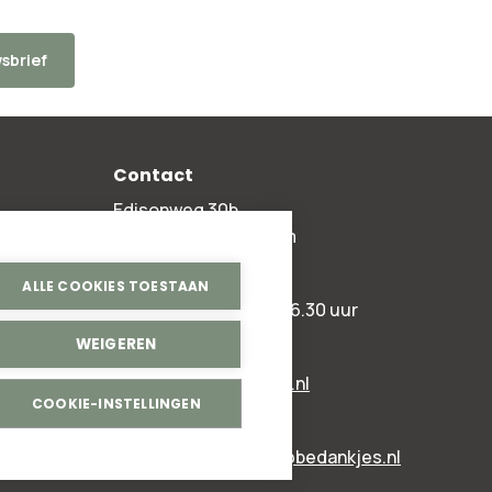
sbrief
Contact
Edisonweg 30b
2952 AD Alblasserdam
+31 78 204 90 50
ALLE COOKIES TOESTAAN
ma t/m vr 8.00 - 16.30 uur
WEIGEREN
Algemeen:
info@bedankjes.nl
COOKIE-INSTELLINGEN
Voor klanten:
klantenservice@bedankjes.nl