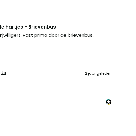
e hartjes - Brievenbus
ijwilligers. Past prima door de brievenbus.
Ja
2 jaar geleden