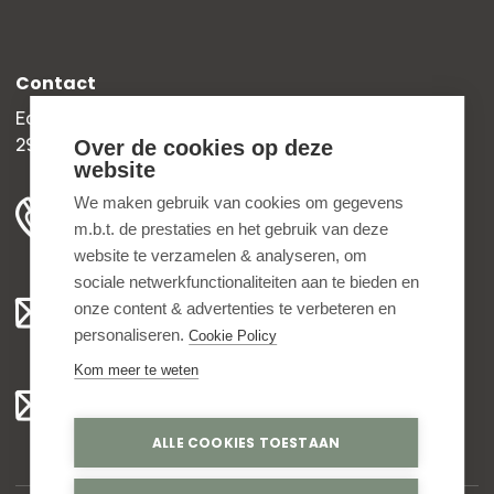
Contact
Edisonweg 30b
2952 AD Alblasserdam
Over de cookies op deze
website
+31 78 204 90 50
We maken gebruik van cookies om gegevens
m.b.t. de prestaties en het gebruik van deze
ma t/m vr 8.00 - 16.30 uur
website te verzamelen & analyseren, om
sociale netwerkfunctionaliteiten aan te bieden en
Algemeen:
onze content & advertenties te verbeteren en
info@bedankjes.nl
personaliseren.
Cookie Policy
Kom meer te weten
Voor klanten:
klantenservice@bedankjes.nl
ALLE COOKIES TOESTAAN