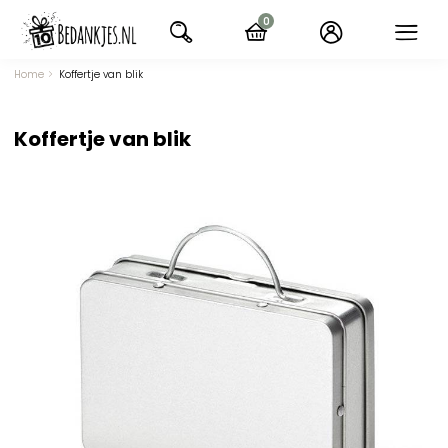
Ga
0
naar
items
navigatie
Home
Koffertje van blik
Koffertje van blik