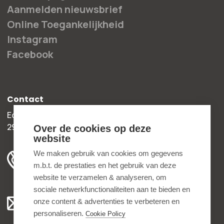
Aanmelden nieuwsbrief
Online Toegankelijkheid
Instagram
Facebook
Contact
Edisonweg 30b
2952 AD Alblasserdam
Over de cookies op deze
website
+31 78 204 90 50
We maken gebruik van cookies om gegevens
m.b.t. de prestaties en het gebruik van deze
ma t/m vr 8.00 - 16.30 uur
website te verzamelen & analyseren, om
sociale netwerkfunctionaliteiten aan te bieden en
Algemeen:
onze content & advertenties te verbeteren en
info@bedankjes.nl
personaliseren.
Cookie Policy