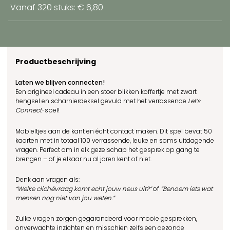
Vanaf 320 stuks: € 6,80
Productbeschrijving
Laten we blijven connecten!
Een origineel cadeau in een stoer blikken koffertje met zwart
hengsel en scharnierdeksel gevuld met het verrassende
Let’s
Connect
-spel!
Mobieltjes aan de kant en écht contact maken. Dit spel bevat 50
kaarten met in totaal 100 verrassende, leuke en soms uitdagende
vragen. Perfect om in elk gezelschap het gesprek op gang te
brengen – of je elkaar nu al jaren kent of niet.
Denk aan vragen als:
“Welke clichévraag komt echt jouw neus uit?”
of
“Benoem iets wat
mensen nog niet van jou weten.”
Zulke vragen zorgen gegarandeerd voor mooie gesprekken,
onverwachte inzichten en misschien zelfs een gezonde