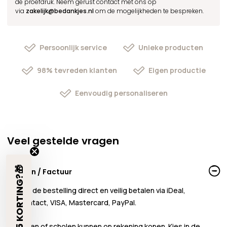
de proefdruk. Neem gerust contact met ons op
via
zakelijk@bedankjes.nl
om de mogelijkheden te bespreken.
Persoonlijk service
Unieke producten
98% tevreden klanten
Eigen productie
Eenvoudig personaliseren
Veel gestelde vragen
€5 KORTING?🎁
Betalen / Factuur
Je kunt de bestelling direct en veilig betalen via iDeal,
Bancontact, VISA, Mastercard, PayPal.
Bedrijven of scholen kunnen
op rekening
kopen. Kies in de