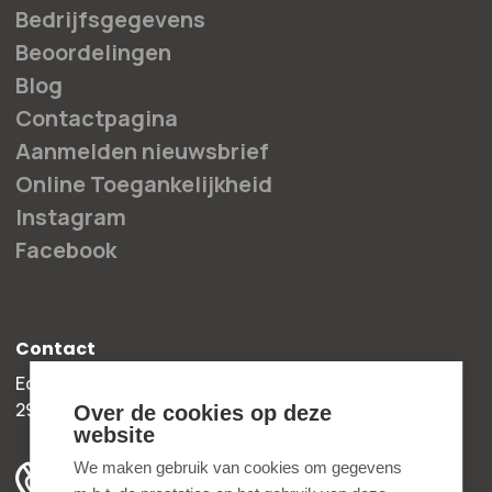
Bedrijfsgegevens
Beoordelingen
Blog
Contactpagina
Aanmelden nieuwsbrief
Online Toegankelijkheid
Instagram
Facebook
Contact
Edisonweg 30b
2952 AD Alblasserdam
Over de cookies op deze
website
+31 78 204 90 50
We maken gebruik van cookies om gegevens