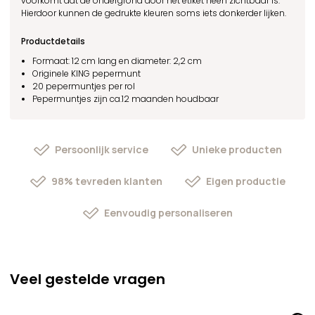
voorkomt dat de ondergrond door het etiket heen zichtbaar is.
Hierdoor kunnen de gedrukte kleuren soms iets donkerder lijken.
Productdetails
Formaat: 12 cm lang en diameter: 2,2 cm
Originele KING pepermunt
20 pepermuntjes per rol
Pepermuntjes zijn ca.12 maanden houdbaar
Persoonlijk service
Unieke producten
98% tevreden klanten
Eigen productie
Eenvoudig personaliseren
Veel gestelde vragen