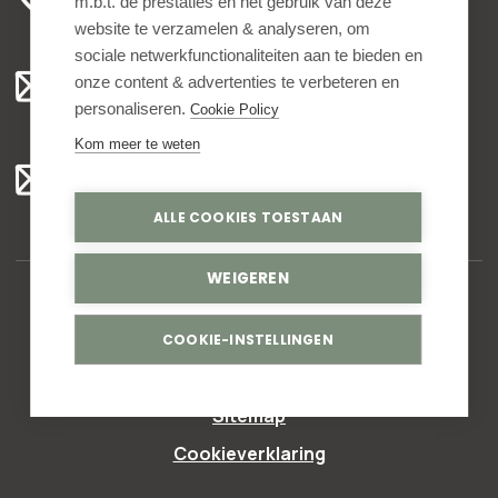
m.b.t. de prestaties en het gebruik van deze
ma t/m vr 8.00 - 16.30 uur
website te verzamelen & analyseren, om
sociale netwerkfunctionaliteiten aan te bieden en
Algemeen:
onze content & advertenties te verbeteren en
info@bedankjes.nl
personaliseren.
Cookie Policy
Kom meer te weten
Voor klanten:
klantenservice@bedankjes.nl
ALLE COOKIES TOESTAAN
WEIGEREN
© Copyright 2026,
Bedankjes.nl
. All rights reserved
COOKIE-INSTELLINGEN
Privacy statement
Sitemap
Cookieverklaring