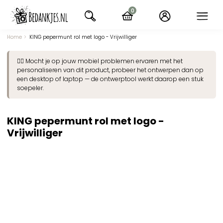
Ga
0
naar
items
navigatie
Home
KING pepermunt rol met logo - Vrijwilliger
👉🏽 Mocht je op jouw mobiel problemen ervaren met het
personaliseren van dit product, probeer het ontwerpen dan op
een desktop of laptop — de ontwerptool werkt daarop een stuk
soepeler.
KING pepermunt rol met logo -
Vrijwilliger