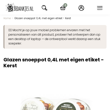
Ga
0
naar
items
navigatie
Home
Glazen snoeppot 0,4L met eigen etiket - Kerst
👉🏽 Mocht je op jouw mobiel problemen ervaren met het
personaliseren van dit product, probeer het ontwerpen dan op
een desktop of laptop — de ontwerptool werkt daarop een stuk
soepeler.
Glazen snoeppot 0,4L met eigen etiket -
Kerst