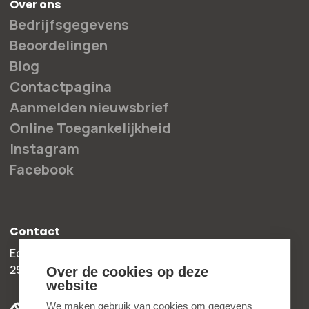
Over ons
Bedrijfsgegevens
Beoordelingen
Blog
Contactpagina
Aanmelden nieuwsbrief
Online Toegankelijkheid
Instagram
Facebook
Contact
Edisonweg 30b
2952 AD Alblasserdam
Over de cookies op deze
website
+31 78 204 90 50
We maken gebruik van cookies om gegevens