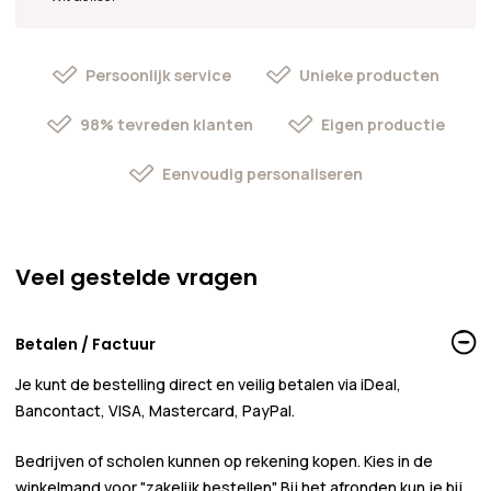
Persoonlijk service
Unieke producten
98% tevreden klanten
Eigen productie
Eenvoudig personaliseren
Veel gestelde vragen
Betalen / Factuur
Je kunt de bestelling direct en veilig betalen via iDeal,
Bancontact, VISA, Mastercard, PayPal.
Bedrijven of scholen kunnen
op rekening
kopen. Kies in de
winkelmand voor
"zakelijk bestellen"
. Bij het afronden kun je bij