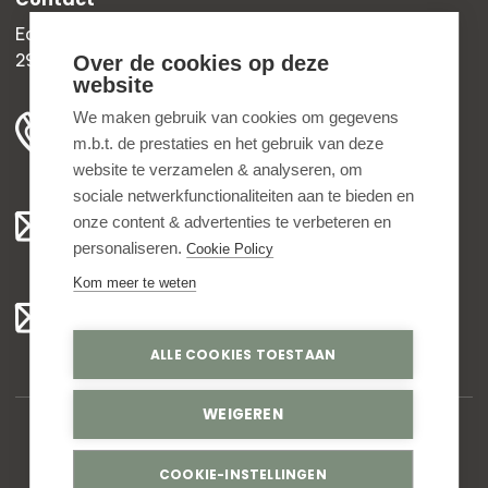
Edisonweg 30b
2952 AD Alblasserdam
Over de cookies op deze
website
+31 78 204 90 50
We maken gebruik van cookies om gegevens
m.b.t. de prestaties en het gebruik van deze
ma t/m vr 8.00 - 16.30 uur
website te verzamelen & analyseren, om
sociale netwerkfunctionaliteiten aan te bieden en
Algemeen:
onze content & advertenties te verbeteren en
info@bedankjes.nl
personaliseren.
Cookie Policy
Kom meer te weten
Voor klanten:
klantenservice@bedankjes.nl
ALLE COOKIES TOESTAAN
WEIGEREN
© Copyright 2026,
Bedankjes.nl
. All rights reserved
COOKIE-INSTELLINGEN