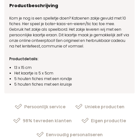
Productbeschrijving
Kom je nog is een spelletje doen? Katoenen zakje gevuld met 10
fiches. Hier speel je
boter-kaas-en-eieren/tic tac toe mee.
Gebruik het zakje als speelbord. Het zakje leveren wij met een
persoonlijke kaartje eraan. Dit kaartje maak je gemakkelijk zelf via
onze online ontwerptool! Een origineel en herbruikbaar cadeau
na het lentefeest, communie of vormsel.
Productdetails:
13 x 15 cm
Het kaartje is 5 x 5cm
5 houten fiches met een rondje
5 houten fiches met een kruisje
Persoonlijk service
Unieke producten
98% tevreden klanten
Eigen productie
Eenvoudig personaliseren