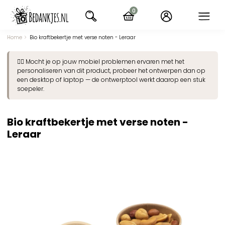
Ga
0
naar
items
navigatie
Home
Bio kraftbekertje met verse noten - Leraar
👉🏽 Mocht je op jouw mobiel problemen ervaren met het
personaliseren van dit product, probeer het ontwerpen dan op
een desktop of laptop — de ontwerptool werkt daarop een stuk
soepeler.
Bio kraftbekertje met verse noten -
Leraar