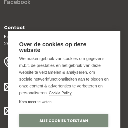
Facebook
Contact
Edisonweg 30b
2952 AD Alblasserdam
Over de cookies op deze
website
+31 78 204 90 50
We maken gebruik van cookies om gegevens
m.b.t. de prestaties en het gebruik van deze
ma t/m vr 8.00 - 16.30 uur
website te verzamelen & analyseren, om
sociale netwerkfunctionaliteiten aan te bieden en
Algemeen:
onze content & advertenties te verbeteren en
info@bedankjes.nl
personaliseren.
Cookie Policy
Kom meer te weten
Voor klanten:
klantenservice@bedankjes.nl
ALLE COOKIES TOESTAAN