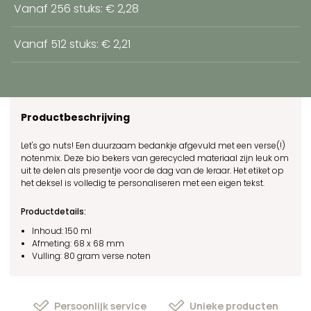
Vanaf 256 stuks: € 2,28
Vanaf 512 stuks: € 2,21
Productbeschrijving
Let's go nuts! Een duurzaam bedankje afgevuld met een verse(!)
notenmix. Deze bio bekers van gerecycled materiaal zijn leuk om
uit te delen als presentje voor de dag van de leraar. Het etiket op
het deksel is volledig te personaliseren met een eigen tekst.
Productdetails:
Inhoud: 150 ml
Afmeting: 68 x 68 mm
Vulling: 80 gram verse noten
Persoonlijk service
Unieke producten