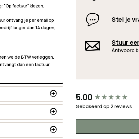
ng:
"Op factuur"
kiezen.
Stel je v
uur ontvang je per email op
 bedrijf langer dan 14 dagen,
Stuur ee
Antwoord b
unnen we de BTW verleggen.
 ontvangt dan een factuur
New content loaded
5.00
Gebaseerd op 2 reviews