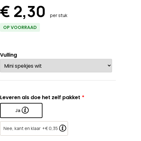
€ 2,30
per stuk
OP VOORRAAD
Vulling
Leveren als doe het zelf pakket
Ja
Nee, kant en klaar
+€ 0,35