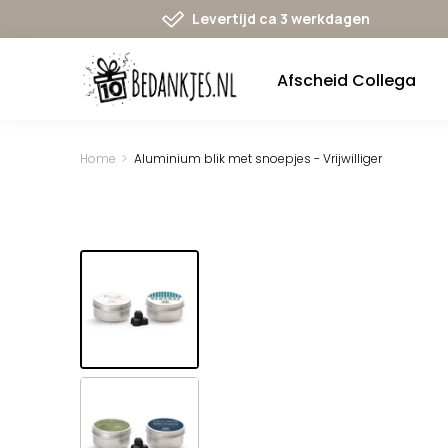
Ga
Levertijd ca 3 werkdagen
naar
navigatie
Afscheid Collega
Home
Aluminium blik met snoepjes - Vrijwilliger