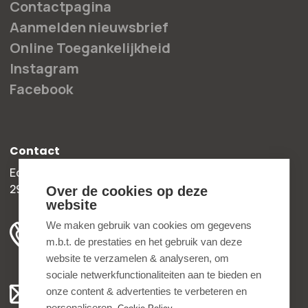
Contactpagina
Aanmelden nieuwsbrief
Online Toegankelijkheid
Instagram
Facebook
Contact
Edisonweg 30b
2952 AD Alblasserdam
Over de cookies op deze
website
+31 78 204 90 50
We maken gebruik van cookies om gegevens
m.b.t. de prestaties en het gebruik van deze
ma t/m vr 8.00 - 16.30 uur
website te verzamelen & analyseren, om
sociale netwerkfunctionaliteiten aan te bieden en
Algemeen:
onze content & advertenties te verbeteren en
info@bedankjes.nl
personaliseren.