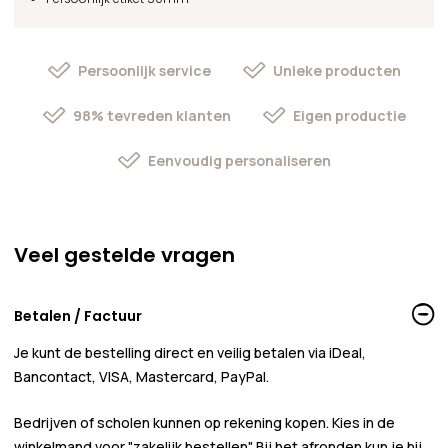
Persoonlijk service
Unieke producten
98% tevreden klanten
Eigen productie
Eenvoudig personaliseren
Veel gestelde vragen
Betalen / Factuur
Je kunt de bestelling direct en veilig betalen via iDeal,
Bancontact, VISA, Mastercard, PayPal.
Bedrijven of scholen kunnen
op rekening
kopen. Kies in de
winkelmand voor
"zakelijk bestellen"
. Bij het afronden kun je bij