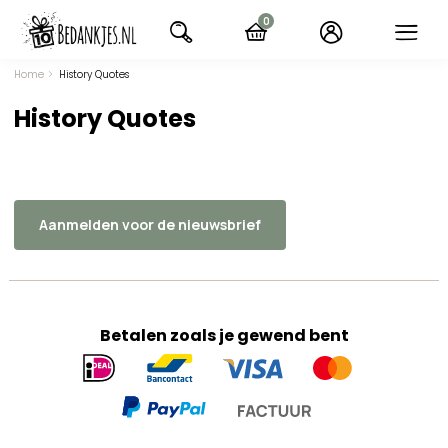
Ga
0
naar
items
navigatie
Home
History Quotes
History Quotes
Aanmelden voor de nieuwsbrief
Betalen zoals je gewend bent
Geaccepteerde
betaalmethoden