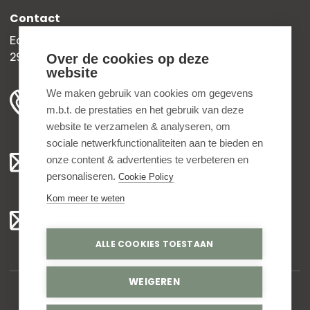
Contact
Edisonweg 30b
2952 AD Alblasserdam
Over de cookies op deze
website
+31 78 204 90 50
We maken gebruik van cookies om gegevens
m.b.t. de prestaties en het gebruik van deze
ma t/m vr 8.00 - 16.30 uur
website te verzamelen & analyseren, om
sociale netwerkfunctionaliteiten aan te bieden en
Algemeen:
onze content & advertenties te verbeteren en
info@bedankjes.nl
personaliseren.
Cookie Policy
Kom meer te weten
Voor klanten:
klantenservice@bedankjes.nl
ALLE COOKIES TOESTAAN
WEIGEREN
© Copyright 2026,
Bedankjes.nl
. All rights reserved