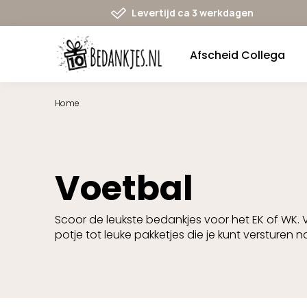
Ga
Levertijd ca 3 werkdagen
naar
navigatie
Afscheid Collega
Home
Voetbal
Scoor de leukste bedankjes voor het EK of WK. 
potje tot leuke pakketjes die je kunt versturen 