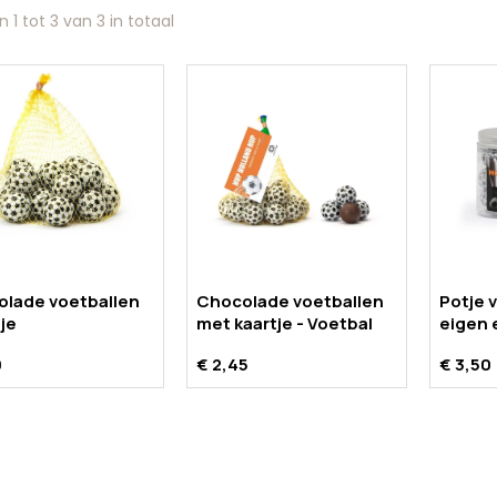
en
1
tot
3
van
3
in totaal
lade voetballen
Chocolade voetballen
Potje 
tje
met kaartje - Voetbal
eigen 
9
€ 2,45
€ 3,50