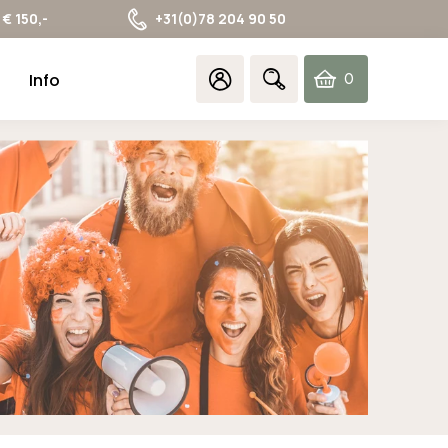
€ 150,-
+31(0)78 204 90 50
Info
0
items