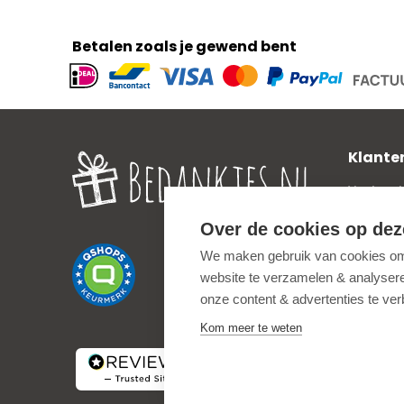
Betalen zoals je gewend bent
Geaccepteerde
betaalmethoden
Klante
Veelgest
Verzend
Over de cookies op dez
Zakelijk
We maken gebruik van cookies om 
Privacy 
website te verzamelen & analyseren
Uitleg o
onze content & advertenties te ve
Algemen
Kom meer te weten
Service
Terugbet