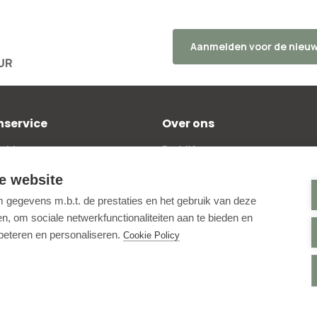
Aanmelden voor de nieuw
nservice
Over ons
elde vragen
Bedrijfsgegevens
kosten
Beoordelingen
e website
 bestellen
Blog
gegevens m.b.t. de prestaties en het gebruik van deze
policy
Contactpagina
, om sociale netwerkfunctionaliteiten aan te bieden en
ntwerptool
Aanmelden nieuwsbrief
rbeteren en personaliseren.
Cookie Policy
e voorwaarden
Online Toegankelijkheid
voorwaarden
Instagram
alingsbeleid
Facebook