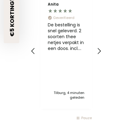
€5 KORTING?🎁
Anita
Janny
Geverifieerd
Geverifieerd
De bestelling is
Ik zou van
snel geleverd. 2
tevoren een
soorten thee
proefdruk
netjes verpakt in
ontvangen
een doos. incl.
maar niet
stickers en
gekregen.
buisjes. Het ziet
Zending was
er perfect uit.
verder prima!
Precies zoals ik
Wel aan de prij
me had
voor zo'n
voorgesteld. Ik
hoeveelheid.
ga ze volgende
Tilburg, 4 minuten
Bergschenhoek, 1 u
week
geleden
geled
klaarmaken.
Verheug me op
het
Pauze
uitdeelmoment.