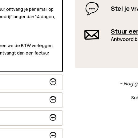
Stel je v
uur ontvang je per email op
 bedrijf langer dan 14 dagen,
Stuur ee
Antwoord b
unnen we de BTW verleggen.
 ontvangt dan een factuur
New content loaded
- Nog g
Sch