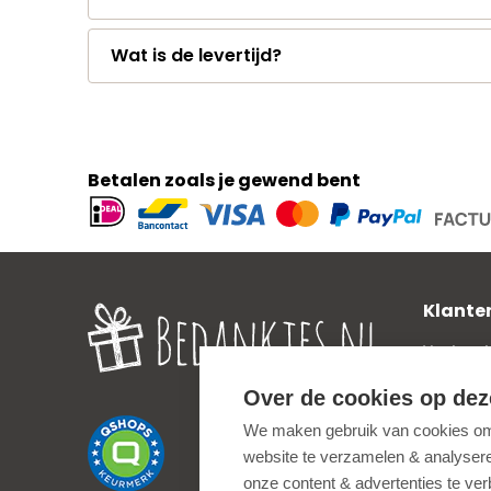
Wat is de levertijd?
Betalen zoals je gewend bent
Geaccepteerde
betaalmethoden
Klante
Veelgest
Verzend
Over de cookies op dez
Zakelijk
We maken gebruik van cookies om 
Privacy 
website te verzamelen & analyseren
Uitleg o
onze content & advertenties te ve