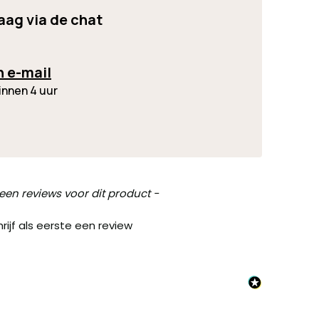
raag via de chat
n e-mail
innen 4 uur
een reviews voor dit product -
rijf als eerste een review