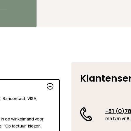
Klantense
al, Bancontact, VISA,
+31 (0)78
ma t/m vr 8.
 in de winkelmand voor
ng:
"Op factuur"
kiezen.