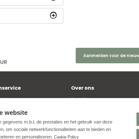
Aanmelden voor de nieuw
nservice
Over ons
elde vragen
Bedrijfsgegevens
kosten
Beoordelingen
e website
 bestellen
Blog
gegevens m.b.t. de prestaties en het gebruik van deze
policy
Contactpagina
, om sociale netwerkfunctionaliteiten aan te bieden en
ntwerptool
Aanmelden nieuwsbrief
rbeteren en personaliseren.
Cookie Policy