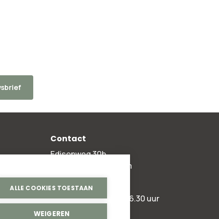
sbrief
Contact
Edisonweg 30b
2952 AD Alblasserdam
+31 78 204 90 50
ALLE COOKIES TOESTAAN
ma t/m vr 8.00 - 16.30 uur
WEIGEREN