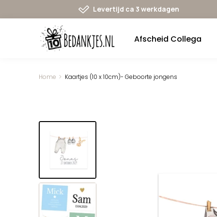
Ga
Levertijd ca 3 werkdagen
naar
navigatie
Afscheid Collega
Home
Kaartjes (10 x 10cm)- Geboorte jongens