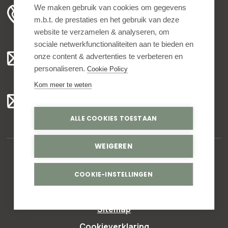
+31 78 204 90 50
We maken gebruik van cookies om gegevens
m.b.t. de prestaties en het gebruik van deze
ma t/m vr 8.00 - 16.30 uur
website te verzamelen & analyseren, om
sociale netwerkfunctionaliteiten aan te bieden en
Algemeen:
onze content & advertenties te verbeteren en
info@bedankjes.nl
personaliseren.
Cookie Policy
Kom meer te weten
Voor klanten:
klantenservice@bedankjes.nl
ALLE COOKIES TOESTAAN
WEIGEREN
© Copyright 2026,
Bedankjes.nl
. All rights reserved
COOKIE-INSTELLINGEN
Privacy statement
Sitemap
Cookieverklaring