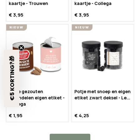
kaartje - Trouwen
kaartje - Collega
€ 3,95
€ 3,95
NIEUW
NIEUW
€5 KORTING?🎁
Blikje gezouten
Potje met snoep en eigen
amandelen eigen etiket -
etiket zwart deksel - Le...
Collega
€ 1,95
€ 4,25