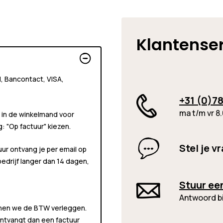
Klantense
al, Bancontact, VISA,
+31 (0)78
ma t/m vr 8.
 in de winkelmand voor
ng:
"Op factuur"
kiezen.
Stel je v
uur ontvang je per email op
 bedrijf langer dan 14 dagen,
Stuur ee
Antwoord b
unnen we de BTW verleggen.
 ontvangt dan een factuur