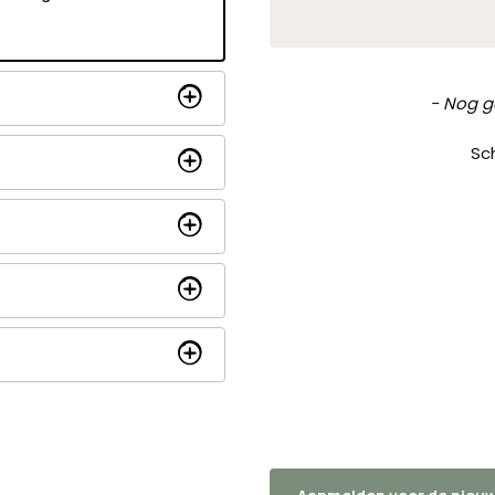
New content loaded
- Nog g
Sch