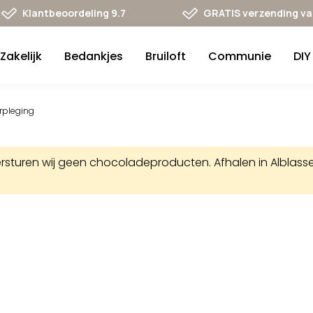
Klantbeoordeling 9.7
GRATIS verzending va 
Zakelijk
Bedankjes
Bruiloft
Communie
DIY
rpleging
uren wij geen chocoladeproducten. Afhalen in Alblasserd