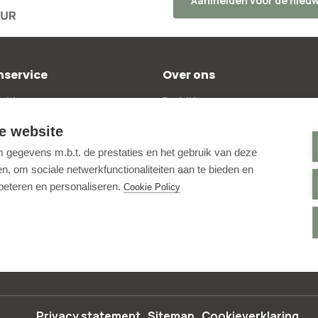
Aanmelden voor de nieuw
nservice
Over ons
elde vragen
Bedrijfsgegevens
kosten
Beoordelingen
e website
 bestellen
Blog
gegevens m.b.t. de prestaties en het gebruik van deze
policy
Contactpagina
, om sociale netwerkfunctionaliteiten aan te bieden en
ntwerptool
Aanmelden nieuwsbrief
rbeteren en personaliseren.
Cookie Policy
e voorwaarden
Online Toegankelijkheid
voorwaarden
Instagram
alingsbeleid
Facebook
Privacy statement
Sitemap
Cookieverklaring