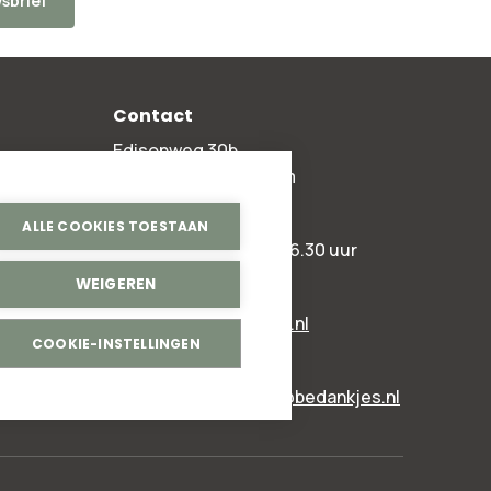
sbrief
Contact
Edisonweg 30b
2952 AD Alblasserdam
+31 78 204 90 50
ALLE COOKIES TOESTAAN
ma t/m vr 8.00 - 16.30 uur
WEIGEREN
Algemeen:
info@bedankjes.nl
COOKIE-INSTELLINGEN
Voor klanten:
klantenservice@bedankjes.nl