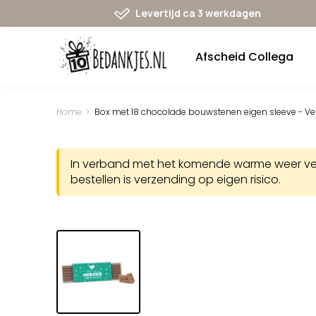
Ga
Levertijd ca 3 werkdagen
naar
navigatie
Afscheid Collega
Home
Box met 18 chocolade bouwstenen eigen sleeve - Ve
In verband met het komende warme weer verst
bestellen is verzending op eigen risico.