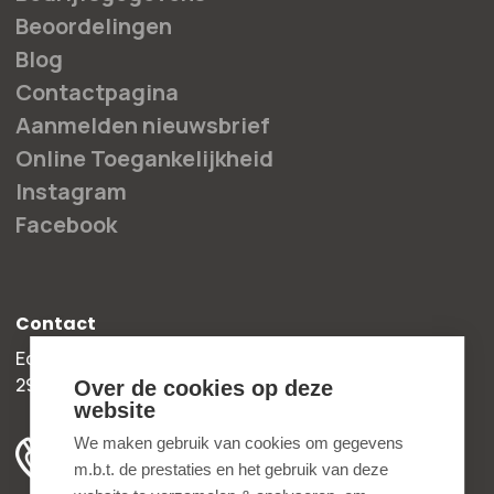
Beoordelingen
Blog
Contactpagina
Aanmelden nieuwsbrief
Online Toegankelijkheid
Instagram
Facebook
Contact
Edisonweg 30b
2952 AD Alblasserdam
Over de cookies op deze
website
+31 78 204 90 50
We maken gebruik van cookies om gegevens
m.b.t. de prestaties en het gebruik van deze
ma t/m vr 8.00 - 16.30 uur