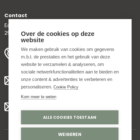
Contact
Edisonweg 30b
2952 AD Alblasserdam
Over de cookies op deze
website
+31 78 204 90 50
We maken gebruik van cookies om gegevens
m.b.t. de prestaties en het gebruik van deze
ma t/m vr 8.00 - 16.30 uur
website te verzamelen & analyseren, om
sociale netwerkfunctionaliteiten aan te bieden en
Algemeen:
onze content & advertenties te verbeteren en
info@bedankjes.nl
personaliseren.
Cookie Policy
Kom meer te weten
Voor klanten:
klantenservice@bedankjes.nl
ALLE COOKIES TOESTAAN
WEIGEREN