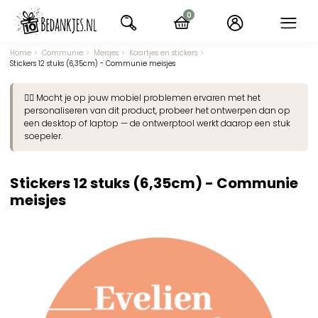
Ga
0
naar
items
navigatie
Home
Communie
Meisjes
Kaartjes en stickers
Stickers 12 stuks (6,35cm) - Communie meisjes
👉🏽 Mocht je op jouw mobiel problemen ervaren met het
personaliseren van dit product, probeer het ontwerpen dan op
een desktop of laptop — de ontwerptool werkt daarop een stuk
soepeler.
Stickers 12 stuks (6,35cm) - Communie
meisjes