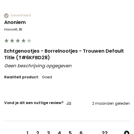
Geverifieerd
Anoniem
Hasselt, BE
Echtgenootjes - Borrelnootjes - Trouwen Default
Title (T#6KFBD28)
Geen beschrijving opgegeven
Kwaliteit product:
Goed
Vond je dit een nuttige review?
Ja
2 maanden geleden
1
2
3
4
5
6
...
22