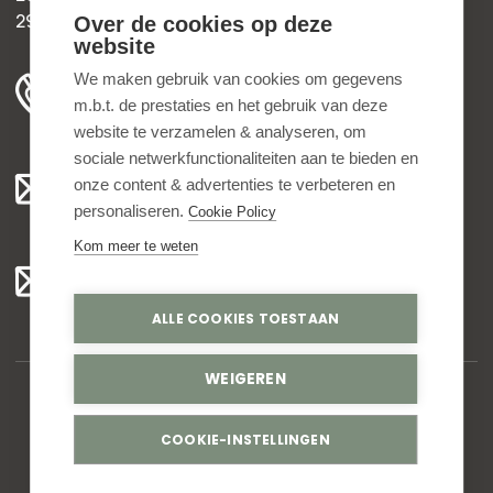
2952 AD Alblasserdam
Over de cookies op deze
website
+31 78 204 90 50
We maken gebruik van cookies om gegevens
m.b.t. de prestaties en het gebruik van deze
ma t/m vr 8.00 - 16.30 uur
website te verzamelen & analyseren, om
sociale netwerkfunctionaliteiten aan te bieden en
Algemeen:
onze content & advertenties te verbeteren en
info@bedankjes.nl
personaliseren.
Cookie Policy
Kom meer te weten
Voor klanten:
klantenservice@bedankjes.nl
ALLE COOKIES TOESTAAN
WEIGEREN
© Copyright 2026,
Bedankjes.nl
. All rights reserved
COOKIE-INSTELLINGEN
Privacy statement