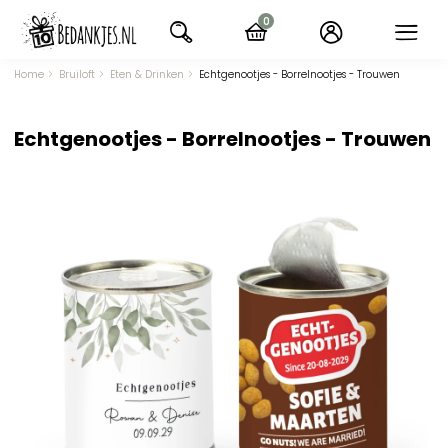
Ga
0
naar
items
navigatie
Home
Bruiloft
Eten & Drinken
Echtgenootjes - Borrelnootjes - Trouwen
Echtgenootjes - Borrelnootjes - Trouwen