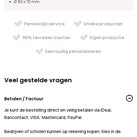
Ø 50 x 70 mm
Persoonlijk service
Unieke producten
98% tevreden klanten
Eigen productie
Eenvoudig personaliseren
Veel gestelde vragen
Betalen / Factuur
Je kunt de bestelling direct en veilig betalen via iDeal,
Bancontact, VISA, Mastercard, PayPal.
Bedrijven of scholen kunnen
op rekening
kopen. Kies in de