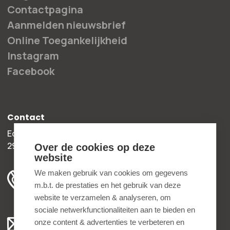
Contactpagina
Aanmelden nieuwsbrief
Online Toegankelijkheid
Instagram
Facebook
Contact
Edisonweg 30b
2952 AD Alblasserdam
Over de cookies op deze
website
+31 78 204 90 50
We maken gebruik van cookies om gegevens
m.b.t. de prestaties en het gebruik van deze
ma t/m vr 8.00 - 16.30 uur
website te verzamelen & analyseren, om
sociale netwerkfunctionaliteiten aan te bieden en
Algemeen:
onze content & advertenties te verbeteren en