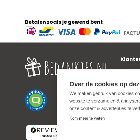
Betalen zoals je gewend bent
Geaccepteerde
betaalmethoden
Klante
Veelgest
Verzend
Over de cookies op dez
Zakelijk
We maken gebruik van cookies om 
Privacy 
website te verzamelen & analyseren
Uitleg o
onze content & advertenties te ve
Algemen
Kom meer te weten
Service
Terugbet