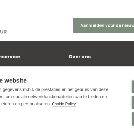
Aanmelden voor de nieuw
nservice
Over ons
elde vragen
Bedrijfsgegevens
kosten
Beoordelingen
e website
 bestellen
Blog
gegevens m.b.t. de prestaties en het gebruik van deze
policy
Contactpagina
, om sociale netwerkfunctionaliteiten aan te bieden en
ntwerptool
Aanmelden nieuwsbrief
rbeteren en personaliseren.
Cookie Policy
e voorwaarden
Online Toegankelijkheid
voorwaarden
Instagram
alingsbeleid
Facebook