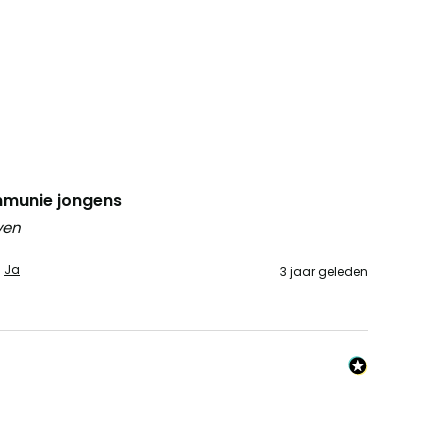
mmunie jongens
ven
Ja
3 jaar geleden