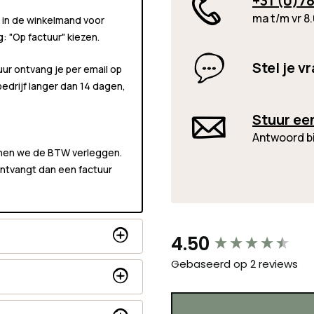
+31 (0)78
ma t/m vr 8.
 in de winkelmand voor
ng:
"Op factuur"
kiezen.
Stel je v
uur ontvang je per email op
 bedrijf langer dan 14 dagen,
Stuur ee
Antwoord b
unnen we de BTW verleggen.
 ontvangt dan een factuur
New content loaded
4.50
Gebaseerd op 2 reviews