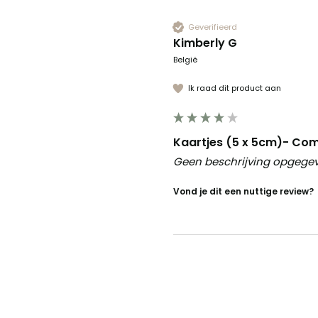
Geverifieerd
Kimberly G
België
Ik raad dit product aan
Kaartjes (5 x 5cm)- Co
Geen beschrijving opgege
Vond je dit een nuttige review?