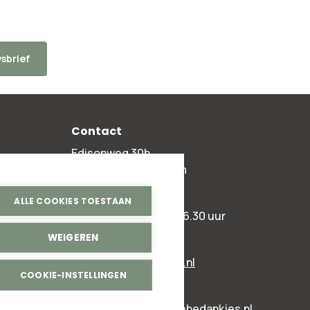
sbrief
Contact
Edisonweg 30b
2952 AD Alblasserdam
+31 78 204 90 50
ALLE COOKIES TOESTAAN
ma t/m vr 8.00 - 16.30 uur
WEIGEREN
Algemeen:
info@bedankjes.nl
COOKIE-INSTELLINGEN
Voor klanten:
klantenservice@bedankjes.nl