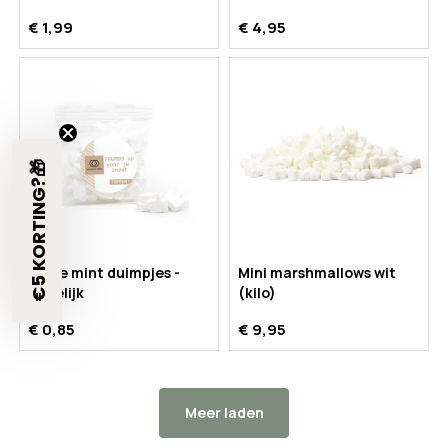
€ 1,99
€ 4,95
€5 KORTING?🎁
Zakje mint duimpjes -
Mini marshmallows wit
Zakelijk
(kilo)
€ 0,85
€ 9,95
Meer laden