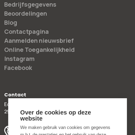
Bedrijfsgegevens
Beoordelingen
Blog
Contactpagina
Aanmelden nieuwsbrief
Online Toegankelijkheid
Instagram
Facebook
Contact
Edisonweg 30b
2952 AD Alblasserdam
Over de cookies op deze
website
+31 78 204 90 50
We maken gebruik van cookies om gegevens
m.b.t. de prestaties en het gebruik van deze