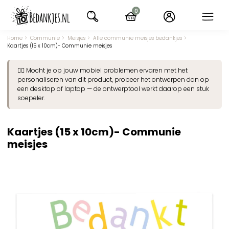
Ga
0
naar
items
navigatie
Home
Communie
Meisjes
Alle communie meisjes bedankjes
Kaartjes (15 x 10cm)- Communie meisjes
👉🏽 Mocht je op jouw mobiel problemen ervaren met het
personaliseren van dit product, probeer het ontwerpen dan op
een desktop of laptop — de ontwerptool werkt daarop een stuk
soepeler.
Kaartjes (15 x 10cm)- Communie
meisjes