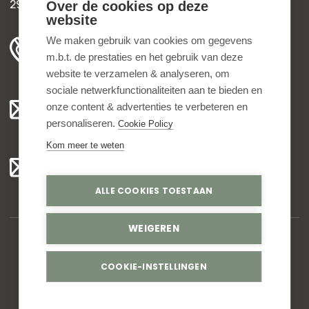
2952 AD Alblasserdam
Over de cookies op deze
website
+31 78 204 90 50
We maken gebruik van cookies om gegevens
m.b.t. de prestaties en het gebruik van deze
ma t/m vr 8.00 - 16.30 uur
website te verzamelen & analyseren, om
sociale netwerkfunctionaliteiten aan te bieden en
Algemeen:
onze content & advertenties te verbeteren en
info@bedankjes.nl
personaliseren.
Cookie Policy
Kom meer te weten
Voor klanten:
klantenservice@bedankjes.nl
ALLE COOKIES TOESTAAN
WEIGEREN
© Copyright 2026,
Bedankjes.nl
. All rights reserved
COOKIE-INSTELLINGEN
Privacy statement