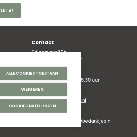
sbrief
Contact
Edisonweg 30b
2952 AD Alblasserdam
+31 78 204 90 50
ALLE COOKIES TOESTAAN
ma t/m vr 8.00 - 16.30 uur
WEIGEREN
Algemeen:
info@bedankjes.nl
COOKIE-INSTELLINGEN
Voor klanten:
klantenservice@bedankjes.nl