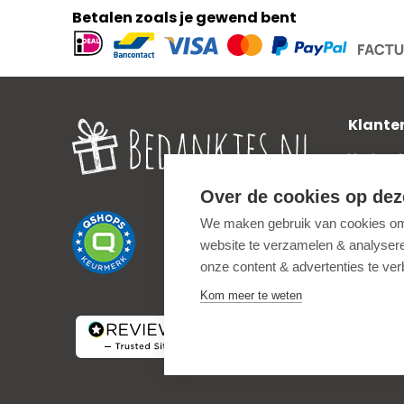
Betalen zoals je gewend bent
Geaccepteerde
betaalmethoden
Klante
Veelgest
Verzend
Over de cookies op dez
Zakelijk
We maken gebruik van cookies om 
Privacy 
website te verzamelen & analyseren
Uitleg o
onze content & advertenties te ve
Algemen
Kom meer te weten
Service
Terugbet