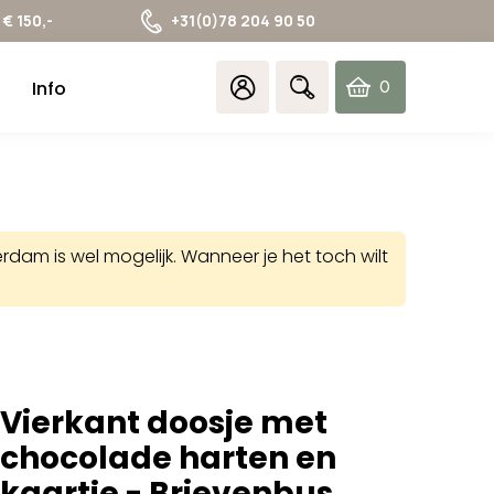
€ 150,-
+31(0)78 204 90 50
Info
0
items
am is wel mogelijk. Wanneer je het toch wilt
Vierkant doosje met
chocolade harten en
kaartje - Brievenbus