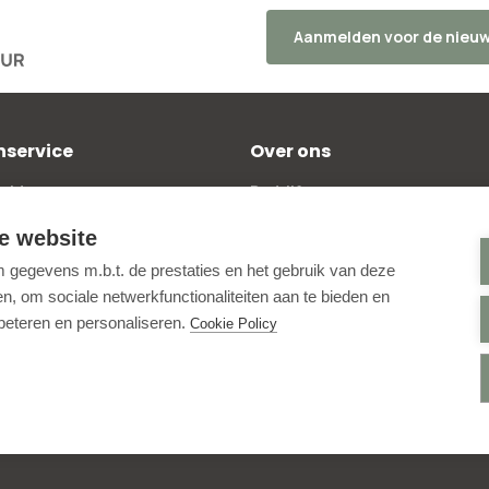
Aanmelden voor de nieuw
nservice
Over ons
elde vragen
Bedrijfsgegevens
kosten
Beoordelingen
e website
 bestellen
Blog
gegevens m.b.t. de prestaties en het gebruik van deze
policy
Contactpagina
, om sociale netwerkfunctionaliteiten aan te bieden en
ntwerptool
Aanmelden nieuwsbrief
rbeteren en personaliseren.
Cookie Policy
e voorwaarden
Online Toegankelijkheid
voorwaarden
Instagram
alingsbeleid
Facebook