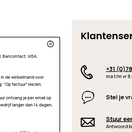
Klantense
al, Bancontact, VISA,
+31 (0)78
ma t/m vr 8.
 in de winkelmand voor
ng:
"Op factuur"
kiezen.
Stel je v
uur ontvang je per email op
 bedrijf langer dan 14 dagen,
Stuur ee
Antwoord b