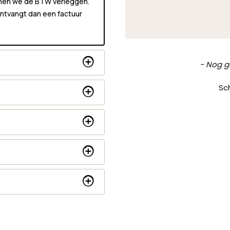
unnen we de BTW verleggen.
 ontvangt dan een factuur
New content loaded
- Nog g
Sch