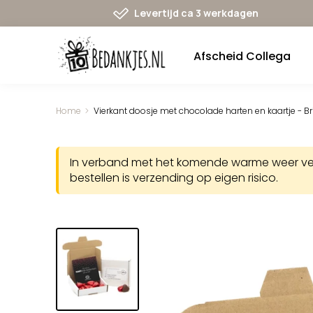
Ga
Levertijd ca 3 werkdagen
naar
navigatie
Afscheid Collega
Home
Vierkant doosje met chocolade harten en kaartje - B
In verband met het komende warme weer verst
bestellen is verzending op eigen risico.