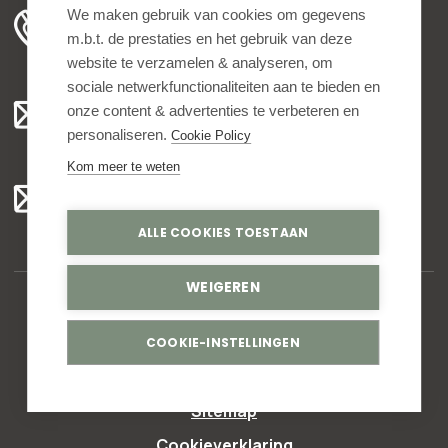
+31 78 204 90 50
We maken gebruik van cookies om gegevens
m.b.t. de prestaties en het gebruik van deze
ma t/m vr 8.00 - 16.30 uur
website te verzamelen & analyseren, om
sociale netwerkfunctionaliteiten aan te bieden en
Algemeen:
onze content & advertenties te verbeteren en
info@bedankjes.nl
personaliseren.
Cookie Policy
Kom meer te weten
Voor klanten:
klantenservice@bedankjes.nl
ALLE COOKIES TOESTAAN
WEIGEREN
© Copyright 2026,
Bedankjes.nl
. All rights reserved
COOKIE-INSTELLINGEN
Privacy statement
Sitemap
Cookieverklaring