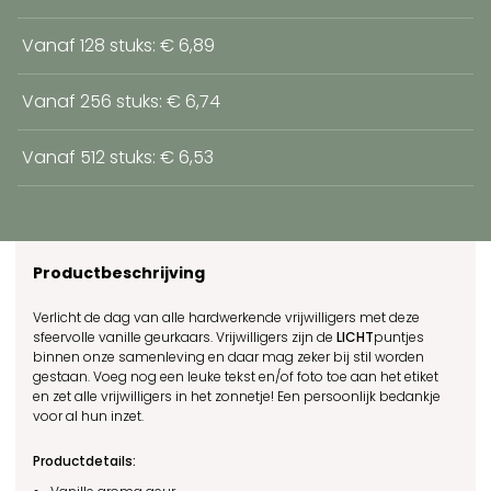
Vanaf 128 stuks: € 6,89
Vanaf 256 stuks: € 6,74
Vanaf 512 stuks: € 6,53
Productbeschrijving
Verlicht de dag van alle hardwerkende vrijwilligers met deze
sfeervolle vanille geurkaars. Vrijwilligers zijn de
LICHT
puntjes
binnen onze samenleving en daar mag zeker bij stil worden
gestaan. Voeg nog een leuke tekst en/of foto toe aan het etiket
en zet alle vrijwilligers in het zonnetje! Een persoonlijk bedankje
voor al hun inzet.
Productdetails: