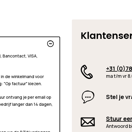
Klantense
al, Bancontact, VISA,
+31 (0)78
ma t/m vr 8.
 in de winkelmand voor
ng:
"Op factuur"
kiezen.
Stel je v
uur ontvang je per email op
 bedrijf langer dan 14 dagen,
Stuur ee
Antwoord b