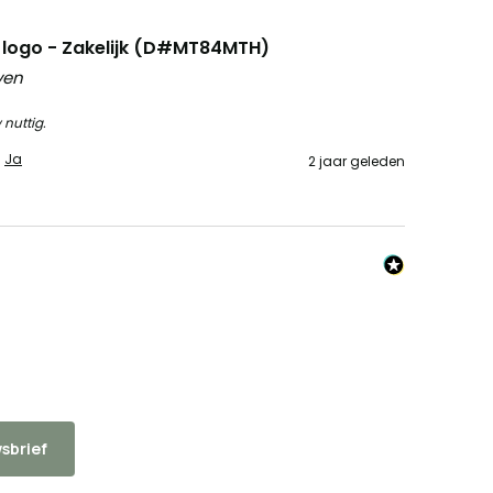
 logo - Zakelijk (D#MT84MTH)
ven
 nuttig.
Ja
2 jaar geleden
sbrief