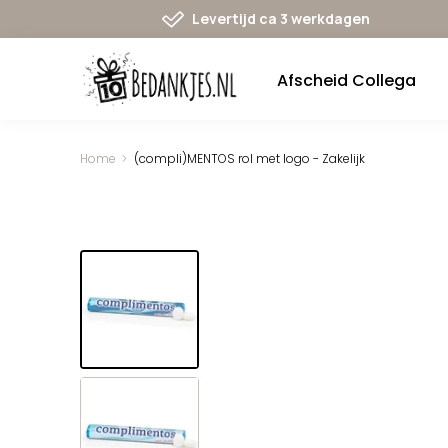
Ga
Levertijd ca 3 werkdagen
naar
navigatie
Afscheid Collega
Home
(compli)MENTOS rol met logo - Zakelijk