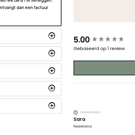
unnen we de BTW verleggen.
 ontvangt dan een factuur
New content loaded
5.00
Gebaseerd op 1 review
Geverifieerd
Sara
Nederland